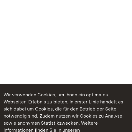
Wir verwenden Cookies, um Ihnen ein optimales
Webseiten-Erlebnis zu bieten. In erster Linie handelt es
Kommen. Staunen. Genießen.
sich dabei um Cookies, die für den Betrieb der Seite
notwendig sind. Zudem nutzen wir Cookies zu Analyse-
sowie anonymen Statistikzwecken. Weitere
Informationen finden Sie in unseren