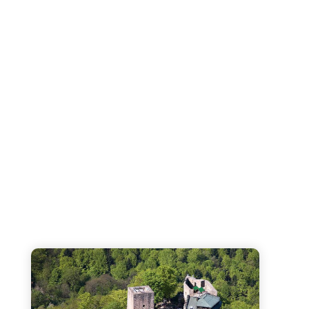
ammsitz über Baden-Baden
Burg Alt-Eberstein - Aussichtsbalkon mit berühmte