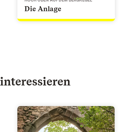
Die Anlage
interessieren
r Oberrhein
Altes Schloss Hohenbaden - Eindrucksvoller St