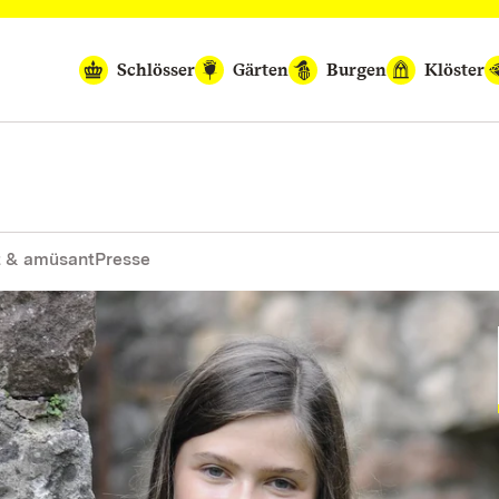
Schlösser
Gärten
Burgen
Klöster
 & amüsant
Presse