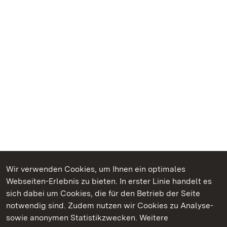
Wir verwenden Cookies, um Ihnen ein optimales
Webseiten-Erlebnis zu bieten. In erster Linie handelt es
Kommen. Staunen. Genießen.
sich dabei um Cookies, die für den Betrieb der Seite
notwendig sind. Zudem nutzen wir Cookies zu Analyse-
sowie anonymen Statistikzwecken. Weitere