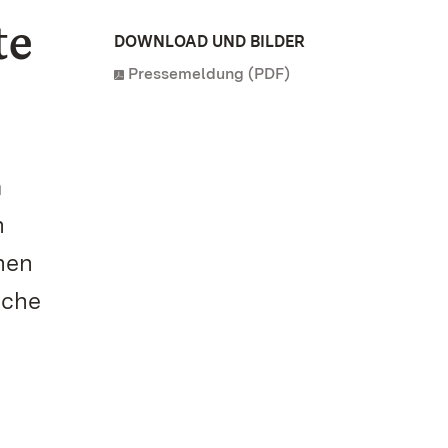
te
DOWNLOAD UND BILDER
Pressemeldung (PDF)
m
n
hen
iche