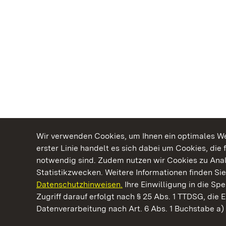
Wir verwenden Cookies, um Ihnen ein optimales Web
erster Linie handelt es sich dabei um Cookies, die 
notwendig sind. Zudem nutzen wir Cookies zu Ana
Statistikzwecken. Weitere Informationen finden Sie
Datenschutzhinweisen.
Ihre Einwilligung in die S
Kommen. Staunen. Genießen.
Zugriff darauf erfolgt nach § 25 Abs. 1 TTDSG, die E
Datenverarbeitung nach Art. 6 Abs. 1 Buchstabe a