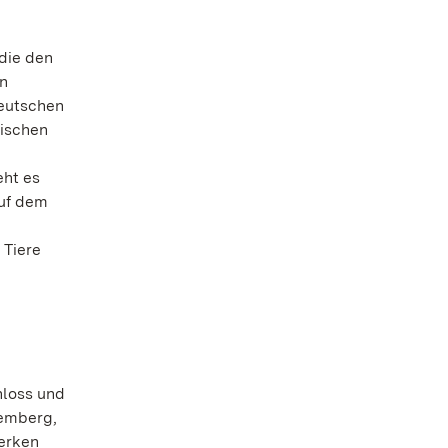
die den
en
Deutschen
lischen
eht es
auf dem
 Tiere
hloss und
temberg,
erken