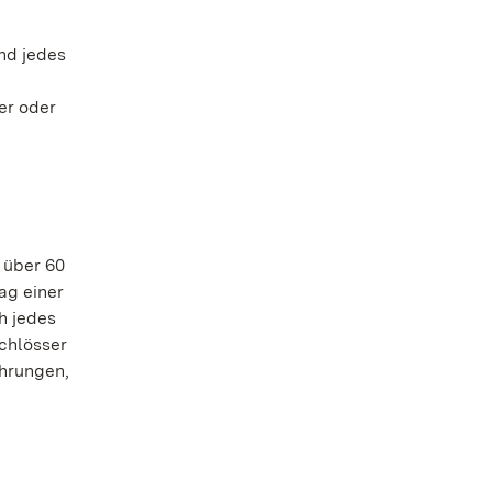
nd jedes
er oder
 über 60
ag einer
h jedes
Schlösser
ührungen,