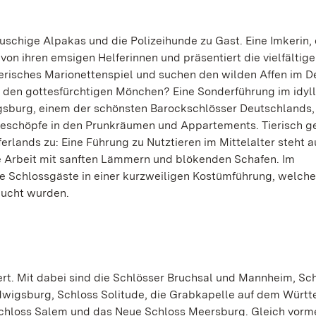
schige Alpakas und die Polizeihunde zu Gast. Eine Imkerin, 
von ihren emsigen Helferinnen und präsentiert die vielfältig
tierisches Marionettenspiel und suchen den wilden Affen im 
den gottesfürchtigen Mönchen? Eine Sonderführung im idyl
igsburg, einem der schönsten Barockschlösser Deutschlands,
Geschöpfe in den Prunkräumen und Appartements. Tierisch g
rlands zu: Eine Führung zu Nutztieren im Mittelalter steht 
e Arbeit mit sanften Lämmern und blökenden Schafen. Im
 Schlossgäste in einer kurzweiligen Kostümführung, welche
raucht wurden.
rt. Mit dabei sind die Schlösser Bruchsal und Mannheim, Sc
wigsburg, Schloss Solitude, die Grabkapelle auf dem Würt
 Schloss Salem und das Neue Schloss Meersburg. Gleich vorm