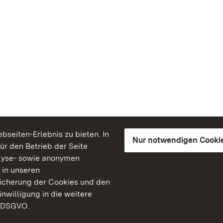
seiten-Erlebnis zu bieten. In
Nur notwendigen Cooki
für den Betrieb der Seite
lyse- sowie anonymen
 in unseren
peicherung der Cookies und den
inwilligung in die weitere
) DSGVO.
Staatliche Schlösser un