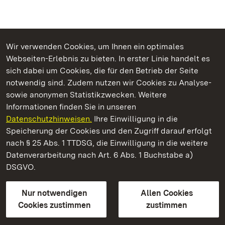
Wir verwenden Cookies, um Ihnen ein optimales
Webseiten-Erlebnis zu bieten. In erster Linie handelt es
Kommen. Staunen. Genießen.
sich dabei um Cookies, die für den Betrieb der Seite
notwendig sind. Zudem nutzen wir Cookies zu Analyse-
sowie anonymen Statistikzwecken. Weitere
Informationen finden Sie in unseren
Datenschutzhinweisen.
Ihre Einwilligung in die
Yburg bei Baden-Baden
Speicherung der Cookies und den Zugriff darauf erfolgt
nach § 25 Abs. 1 TTDSG, die Einwilligung in die weitere
Staatliche Schlösser und Gärten Baden-Württemberg
Datenverarbeitung nach Art. 6 Abs. 1 Buchstabe a)
DSGVO.
Kontakt
FAQ
Impressum
Datenschutz
Gebärdensprache
Leichte Sprache
Erklärung zur Barrierefreiheit
Nur notwendigen
Allen Cookies
BITV-konform (geprüfte Seiten)
Cookies zustimmen
zustimmen