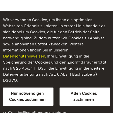
Wir verwenden Cookies, um Ihnen ein optimales
Webseiten-Erlebnis zu bieten. In erster Linie handelt es
Kommen. Staunen. Genießen.
sich dabei um Cookies, die für den Betrieb der Seite
notwendig sind. Zudem nutzen wir Cookies zu Analyse-
sowie anonymen Statistikzwecken. Weitere
Informationen finden Sie in unseren
Datenschutzhinweisen.
Ihre Einwilligung in die
Yburg bei Baden-Baden
Speicherung der Cookies und den Zugriff darauf erfolgt
nach § 25 Abs. 1 TTDSG, die Einwilligung in die weitere
Staatliche Schlösser und Gärten Baden-Württemberg
Datenverarbeitung nach Art. 6 Abs. 1 Buchstabe a)
DSGVO.
Kontakt
FAQ
Impressum
Datenschutz
Gebärdensprache
Leichte Sprache
Erklärung zur Barrierefreiheit
Nur notwendigen
Allen Cookies
BITV-konform (geprüfte Seiten)
Cookies zustimmen
zustimmen
Cookie-Einstellungen anzeigen