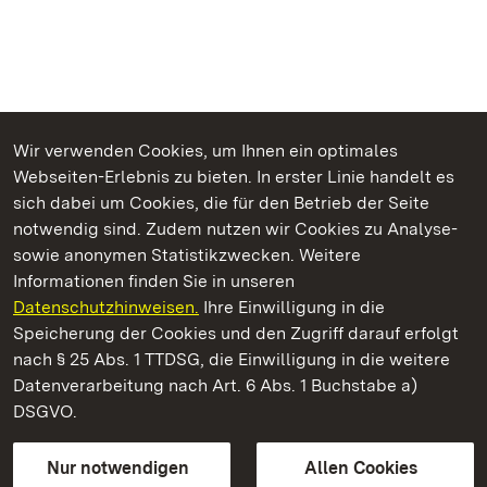
Wir verwenden Cookies, um Ihnen ein optimales
Webseiten-Erlebnis zu bieten. In erster Linie handelt es
Kommen. Staunen. Genießen.
sich dabei um Cookies, die für den Betrieb der Seite
notwendig sind. Zudem nutzen wir Cookies zu Analyse-
sowie anonymen Statistikzwecken. Weitere
Informationen finden Sie in unseren
Datenschutzhinweisen.
Ihre Einwilligung in die
Yburg bei Baden-Baden
Speicherung der Cookies und den Zugriff darauf erfolgt
nach § 25 Abs. 1 TTDSG, die Einwilligung in die weitere
Staatliche Schlösser und Gärten Baden-Württemberg
Datenverarbeitung nach Art. 6 Abs. 1 Buchstabe a)
DSGVO.
Kontakt
FAQ
Impressum
Datenschutz
Gebärdensprache
Leichte Sprache
Erklärung zur Barrierefreiheit
Nur notwendigen
Allen Cookies