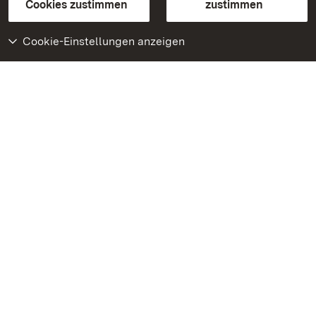
BITV-konform (geprüfte Seiten)
Cookies zustimmen
zustimmen
Cookie-Einstellungen anzeigen
Weiteres
Portal
Monumente
Besuchen Sie uns auf
Facebook
Besuchen Sie uns auf
Instagram
Besuchen Sie uns auf
Youtube
Lernen Sie unsere Apps
kennen
Google Play Store
App Store für iPhone