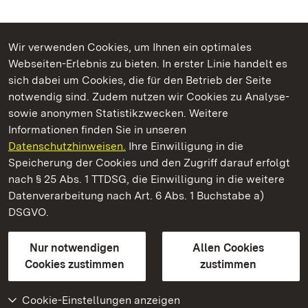
Wir verwenden Cookies, um Ihnen ein optimales
Webseiten-Erlebnis zu bieten. In erster Linie handelt es
Kommen. Staunen. Genießen.
sich dabei um Cookies, die für den Betrieb der Seite
notwendig sind. Zudem nutzen wir Cookies zu Analyse-
sowie anonymen Statistikzwecken. Weitere
Informationen finden Sie in unseren
Datenschutzhinweisen.
Ihre Einwilligung in die
Yburg bei Baden-Baden
Speicherung der Cookies und den Zugriff darauf erfolgt
nach § 25 Abs. 1 TTDSG, die Einwilligung in die weitere
Staatliche Schlösser und Gärten Baden-Württemberg
Datenverarbeitung nach Art. 6 Abs. 1 Buchstabe a)
DSGVO.
Kontakt
FAQ
Impressum
Datenschutz
Gebärdensprache
Leichte Sprache
Erklärung zur Barrierefreiheit
Nur notwendigen
Allen Cookies
BITV-konform (geprüfte Seiten)
Cookies zustimmen
zustimmen
Cookie-Einstellungen anzeigen
Weiteres