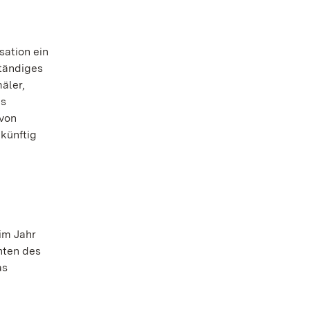
sation ein
ständiges
äler,
es
 von
 künftig
im Jahr
nten des
as