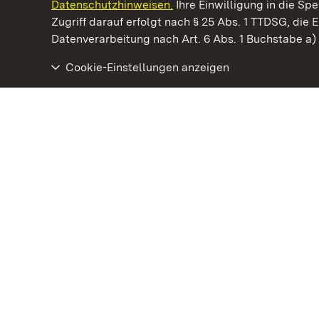
Datenschutzhinweisen.
Ihre Einwilligung in die S
Kommen. Staunen. Genießen.
Zugriff darauf erfolgt nach § 25 Abs. 1 TTDSG, die E
Datenverarbeitung nach Art. 6 Abs. 1 Buchstabe a
Cookie-Einstellungen anzeigen
Yburg bei Baden-Baden