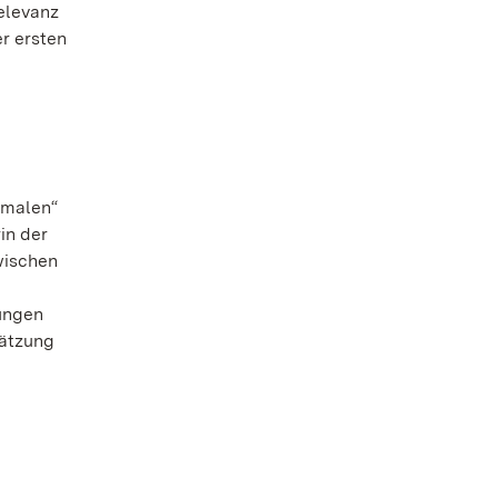
elevanz
r ersten
kmalen“
in der
wischen
lungen
hätzung