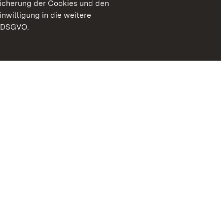
peicherung der Cookies und den
inwilligung in die weitere
) DSGVO.
Staatliche Schlösser un
Baden-Württemberg
Kontakt
FAQ
Impressum
Datenschutz
Gebärdensprache
Leichte Sprache
Erklärung zur Barrierefre
BITV-konform (geprüfte S