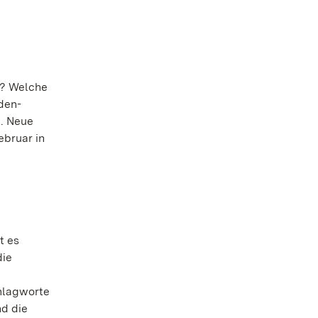
t? Welche
den-
. Neue
ebruar in
t es
die
chlagworte
d die