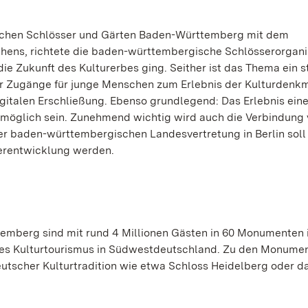
tlichen Schlösser und Gärten Baden-Württemberg mit dem
tehens, richtete die baden-württembergische Schlösserorgani
e Zukunft des Kulturerbes ging. Seither ist das Thema ein 
r Zugänge für junge Menschen zum Erlebnis der Kulturdenkm
italen Erschließung. Ebenso grundlegend: Das Erlebnis ein
i möglich sein. Zunehmend wichtig wird auch die Verbindung
der baden-württembergischen Landesvertretung in Berlin soll
erentwicklung werden.
emberg sind mit rund 4 Millionen Gästen in 60 Monumenten 
h des Kulturtourismus in Südwestdeutschland. Zu den Monume
tscher Kulturtradition wie etwa Schloss Heidelberg oder d