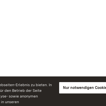
seiten-Erlebnis zu bieten. In
Nur notwendigen Cooki
für den Betrieb der Seite
lyse- sowie anonymen
 in unseren