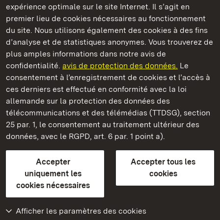
expérience optimale sur le site Internet. Il s’agit en
Châteaux et jardins publics du Bade-Wurtemberg
premier lieu de cookies nécessaires au fonctionnement
du site. Nous utilisons également des cookies à des fins
d’analyse et de statistiques anonymes. Vous trouverez de
plus amples informations dans notre avis de
confidentialité.
avis de protection des données.
Le
Château-fort d' Yburg
consentement à l’enregistrement de cookies et l’accès à
ces derniers est effectué en conformité avec la loi
Châteaux et jardins publics du Bade-Wurtemberg
allemande sur la protection des données des
télécommunications et des télémédias (TTDSG), section
FAQ et réponses
Mentions légales
Protection des données
25 par. 1, le consentement au traitement ultérieur des
Explications sur l’accessibilité
données, avec le RGPD, art. 6 par. 1 point a).
BITV-konform (geprüfte Seiten)
Accepter
Accepter tous les
plus loin
uniquement les
cookies
cookies nécessaires
Accueil
Monuments
Afficher les paramètres des cookies
Rendez-nous visite